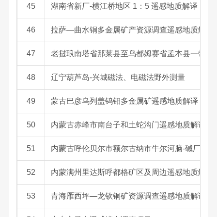
45
湖南省新厂-横江桥地区 1：5 遥感地质解译
46
拉萨—曲水铜多金属矿产资源调查遥感地质解译
47
老挝琅南塔省那莱县至乌都姆赛省孟本县一带铜
48
辽宁葫芦岛-兴城磁法、电磁法野外测量
49
蒙古巴彦乌列盖钨钼多金属矿遥感地质解译
50
内蒙古赤峰市南台子和土蛇沟门遥感地质解译
51
内蒙古呼伦贝尔市额尔古纳市牛尔河脑-碱厂多金
52
内蒙满州里达斯呼都格矿区及周边遥感地质解译
53
青海雁西坪—龙钦铜矿资源调查遥感地质解译