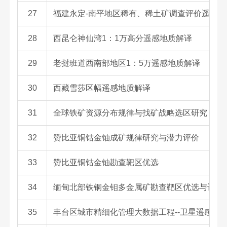
27
福建永定-南平地区稀有、稀土矿调查评价遥感解
28
西昆仑神仙湾1：1万高分遥感地质解译
29
老挝班道西南部地区1：5万遥感地质解译
30
西藏雪莎区幅遥感地质解译
31
全球铁矿资源分布规律与找矿战略选区研究
32
赞比亚铜钴金铀成矿规律研究与潜力评价
33
赞比亚铜钴金铀勘查靶区优选
34
缅甸北部铁铜金钼多金属矿勘查靶区优选与评价
35
丰台区城市精细化管理大数据工程--卫星遥感数