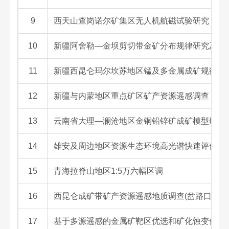
9
西天山查岗诺尔矿集区无人机航磁试验研究
10
新疆阿舍勒—金坝剪切带金矿分布规律研究及深
11
新疆西昆仑玛尔坎苏地区锰及多金属成矿规律研
12
新疆与内蒙地区重点矿区矿产资源遥感调查
13
云南省大理—澜沧地区金铜铅锌矿成矿模型研究
14
雄安及周边地区资源生态环境高光谱快速评价研
15
青海拉脊山地区1:5万六幅区调
16
西昆仑成矿带矿产资源遥感地质调查(岔路口、神
17
基于多源遥感的金属矿靶区优选和矿化蚀变信息