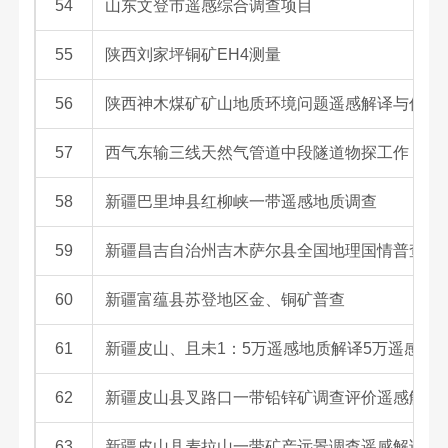
54
山东文登市遥感综合调查项目
55
陕西刘家坪铜矿EH4测量
56
陕西神木煤矿矿山地质环境问题遥感解译与信息
57
西气东输三线天然气管道中段隧道物探工作
58
新疆巴里坤县红柳峡一带遥感地质调查
59
新疆昌吉自治州吉木萨尔县全国地理国情普查技
60
新疆富蕴县苏登地区金、铜矿普查
61
新疆皮山、且未1：5万遥感地质解译5万遥感地
62
新疆皮山县叉路口一带铅锌矿调查评价遥感解译
63
新疆皮山县麦拉山一带矿产远景调查遥感解译