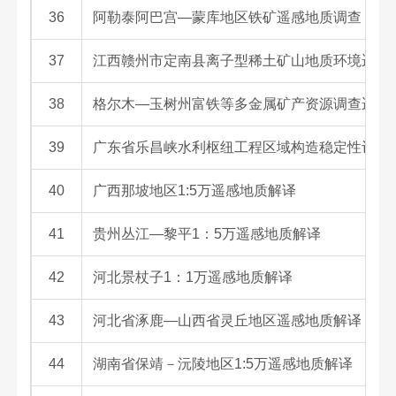
36
阿勒泰阿巴宫—蒙库地区铁矿遥感地质调查
37
江西赣州市定南县离子型稀土矿山地质环境遥感
38
格尔木—玉树州富铁等多金属矿产资源调查遥感
39
广东省乐昌峡水利枢纽工程区域构造稳定性评价
40
广西那坡地区1:5万遥感地质解译
41
贵州丛江—黎平1：5万遥感地质解译
42
河北景杖子1：1万遥感地质解译
43
河北省涿鹿—山西省灵丘地区遥感地质解译
44
湖南省保靖－沅陵地区1:5万遥感地质解译