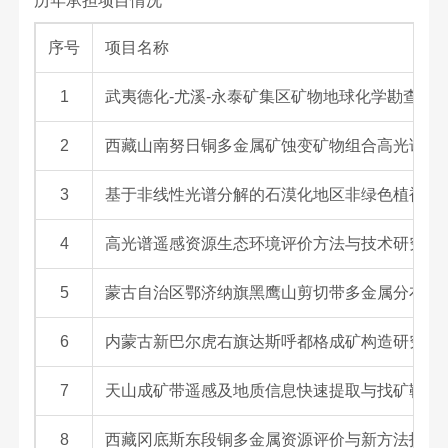
历年承担项目情况
序号
项目名称
1
武夷德化-尤溪-永泰矿集区矿物地球化学勘查研
2
西藏山南努日铜多金属矿蚀变矿物组合高光谱信
3
基于非线性光谱分解的石漠化地区非绿色植被信
4
高光谱遥感资源生态环境评价方法与技术研究
5
蒙古自治区鄂济纳旗黑鹰山剪切带多金属分布规
6
内蒙古新巴尔虎右旗达斯呼都格成矿构造研究与
7
天山成矿带遥感及地质信息快速提取与找矿靶区
8
西藏冈底斯东段铜多金属资源评价与新方法技术