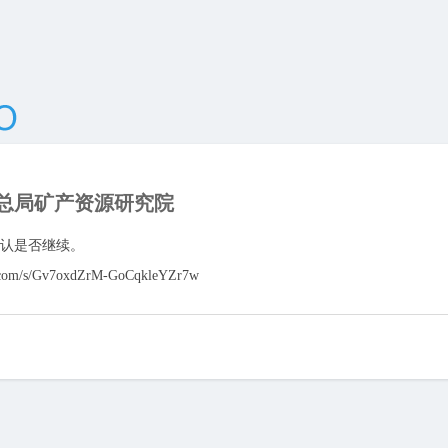
总局矿产资源研究院
认是否继续。
qq.com/s/Gv7oxdZrM-GoCqkleYZr7w