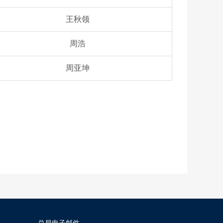
王秋领
周浩
周亚坤